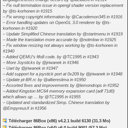
– Fix null termination issue in opengl shader version replacement
by @ts-korhonen in #1915
– Fix wrong copyright information by @Cacodemon345 in #1916
– Error handling updates on OpenGL 3.0 renderer by @ts-
korhonen in #1920
– Update Simplified Chinese translation by @startmenu in #1919
– Made the translation more accurate by @notmlow in #1925
– Fix window resizing not always working by @ts-korhonen in
#1940
– Added QEMU’s fifo8 code. by @TC1995 in #1943
– More Joysticks by @jriwanek in #1946
– Uart by @jriwanek in #1947
– Add support for a joystick port at 0x209 by @jriwanek in #1948
– Update pt-BR.rc by @altiereslima in #1950
– Assorted fixes and improvements by @lemondrops in #1952
– Added Kingston MC64 memory expansion card (adf 71d0)
which allows up … by @TC1995 in #1955
– Updated and standardized Simp. Chinese translation by
@EmpyreusX in #1956
Télécharger 86Box (x86) v4.2.1 build 6130 (31.3 Mo)
Télécharger 86Box (x64) v6.0 build 9001 (57.3 Mo)