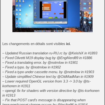
Les changements en détails sont visibles
ici
.
– Updated Russian translation ru-RU.rc by @KeishiX in #1893
– Fixed Olivetti M19 display bug by @EngiNerd89 in #1886
– Fixed a translating error. by @notmlow in #1901
– Fixed a typo. by @notmlow in #1902
– Fixed a typo under cassette menu. by @notmlow in #1903
– Update simplified Chinese text by @OldMadMan in #1909
– Lower required OpenGL version from 3.3 -> 3.0 by @ts-
korhonen in #1911
– opengl: fix for shaders with version directive by @ts-korhonen
in #1913
– Fix that POST card’s message is disappearing when
language/iconset change occurs by @laciba96 in #1914