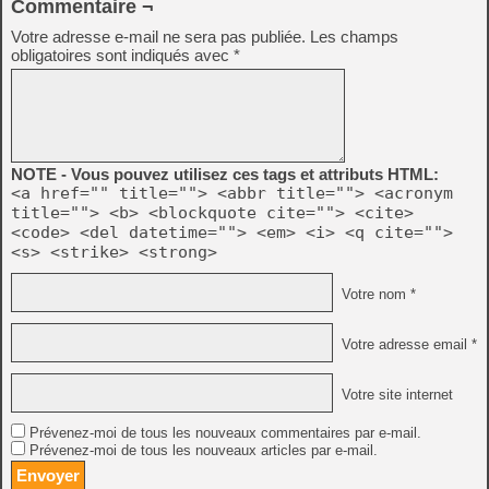
Commentaire ¬
Votre adresse e-mail ne sera pas publiée.
Les champs
obligatoires sont indiqués avec
*
NOTE - Vous pouvez utilisez ces tags et attributs HTML:
<a href="" title=""> <abbr title=""> <acronym
title=""> <b> <blockquote cite=""> <cite>
<code> <del datetime=""> <em> <i> <q cite="">
<s> <strike> <strong>
Votre nom *
Votre adresse email *
Votre site internet
Prévenez-moi de tous les nouveaux commentaires par e-mail.
Prévenez-moi de tous les nouveaux articles par e-mail.