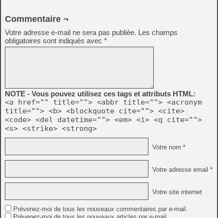
Commentaire ¬
Votre adresse e-mail ne sera pas publiée.
Les champs
obligatoires sont indiqués avec
*
NOTE - Vous pouvez utilisez ces tags et attributs HTML:
<a href="" title=""> <abbr title=""> <acronym
title=""> <b> <blockquote cite=""> <cite>
<code> <del datetime=""> <em> <i> <q cite="">
<s> <strike> <strong>
Votre nom *
Votre adresse email *
Votre site internet
Prévenez-moi de tous les nouveaux commentaires par e-mail.
Prévenez-moi de tous les nouveaux articles par e-mail.