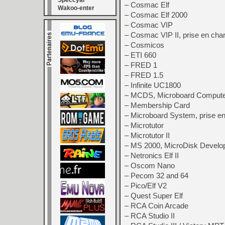
Speccyal
– Cosmac Elf
Wakoo-enter
– Cosmac Elf 2000
– Cosmac VIP
– Cosmac VIP II, prise en char
– Cosmicos
– ETI 660
– FRED 1
– FRED 1.5
– Infinite UC1800
– MCDS, Microboard Comput
– Membership Card
– Microboard System, prise
– Microtutor
– Microtutor II
– MS 2000, MicroDisk Devel
– Netronics Elf II
– Oscom Nano
– Pecom 32 and 64
– Pico/Elf V2
– Quest Super Elf
– RCA Coin Arcade
– RCA Studio II