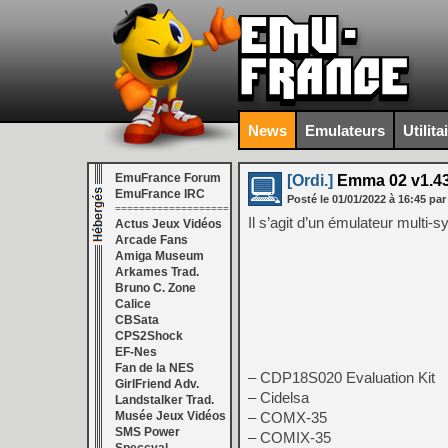
News
Emulateurs
Utilita
EmuFrance Forum
[Ordi.]
Emma 02 v1.4
EmuFrance IRC
Posté le
01/01/2022
à
16:45
par
===================
Il s’agit d’un émulateur multi
Actus Jeux Vidéos
Arcade Fans
Amiga Museum
Arkames Trad.
Bruno C. Zone
Calice
CBSata
CPS2Shock
EF-Nes
Fan de la NES
– CDP18S020 Evaluation Kit
GirlFriend Adv.
– Cidelsa
Landstalker Trad.
Musée Jeux Vidéos
– COMX-35
SMS Power
– COMIX-35