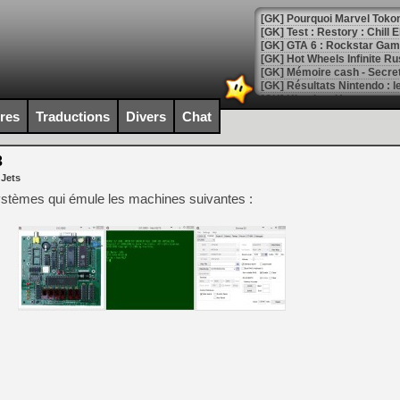
[GK] Test : Restory : Chill
[GK] GTA 6 : Rockstar Games
[GK] Hot Wheels Infinite Rus
[GK] Mémoire cash - Secret 
[GK] Résultats Nintendo : 
[GK] Déjà des dégraissage
ires
Traductions
Divers
Chat
[Mo5] Brickboy cherche à r
[GK] Minecraft et ses « Gra
3
[GK] Beast of Reincarnation
 Jets
[GK] Ubisoft : fin de parti
[GK] Mémoire cash - Metroid
-systèmes qui émule les machines suivantes :
[GK] Dan Houser (GTA) défe
[GK] Comment EA Sports FC
[GK] Crimson Moon : un Dark
[GK] Isle of Reveries : le j
[GK] Moonlighter 2 : The En
[GK] Capcom relance Monste
[Mo5] Deux inédits du Virtu
[GK] Le beat'em up The Walk
[GK] Endless Legend 2 : enf