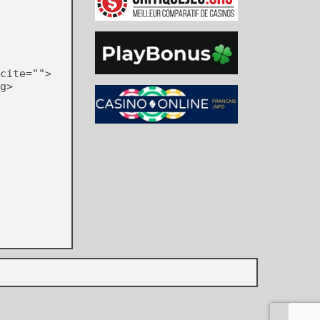
cite="">
g>