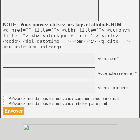
NOTE - Vous pouvez utilisez ces tags et attributs HTML:
<a href="" title=""> <abbr title=""> <acronym
title=""> <b> <blockquote cite=""> <cite>
<code> <del datetime=""> <em> <i> <q cite="">
<s> <strike> <strong>
Votre nom *
Votre adresse email *
Votre site internet
Prévenez-moi de tous les nouveaux commentaires par e-mail.
Prévenez-moi de tous les nouveaux articles par e-mail.