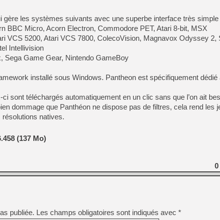
[GK] Résultats Nintendo : 
qui gère les systèmes suivants avec une superbe interface très simple d
[GK] Déjà des dégraissage
n BBC Micro, Acorn Electron, Commodore PET, Atari 8-bit, MSX
[Mo5] Brickboy cherche à r
ari VCS 5200, Atari VCS 7800, ColecoVision, Magnavox Odyssey 2,
[GK] Minecraft et ses « Gra
 Intellivision
[GK] Beast of Reincarnation
nx, Sega Game Gear, Nintendo GameBoy
[GK] Ubisoft : fin de parti
[GK] Mémoire cash - Metroid
amework installé sous Windows. Pantheon est spécifiquement dédié 
[GK] Dan Houser (GTA) défe
[GK] Comment EA Sports FC
[GK] Crimson Moon : un Dark
ci sont téléchargés automatiquement en un clic sans que l’on ait beso
[GK] Isle of Reveries : le j
t bien dommage que Panthéon ne dispose pas de filtres, cela rend les j
[GK] Moonlighter 2 : The En
[GK] Capcom relance Monste
 résolutions natives.
.458 (137 Mo)
[GK] Guillermo del Toro ado
0
as publiée.
Les champs obligatoires sont indiqués avec
*