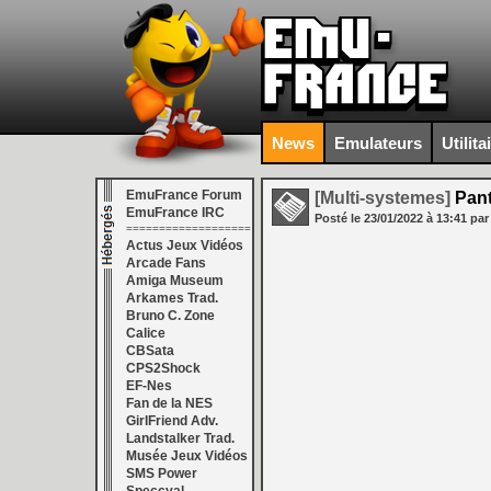
News
Emulateurs
Utilita
EmuFrance Forum
[Multi-systemes]
Pant
EmuFrance IRC
Posté le
23/01/2022
à
13:41
par
===================
Actus Jeux Vidéos
Arcade Fans
Amiga Museum
Arkames Trad.
Bruno C. Zone
Calice
CBSata
CPS2Shock
EF-Nes
Fan de la NES
GirlFriend Adv.
Landstalker Trad.
Musée Jeux Vidéos
SMS Power