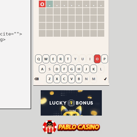
cite="">
g>