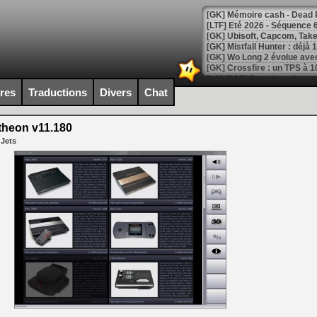
[LTF] Eté 2026 - Séquence 
[GK] Mistfall Hunter : déjà 
[GK] Wo Long 2 évolue avec
[GK] Crossfire : un TPS à 100
[LS] [PS5] Premiers signes 
ires
Traductions
Divers
Chat
heon v11.180
 Jets
[Mo5] DOOM arrive en cart
[GK] Bethesda fête les 30 
[GK] Roblox : l'action en B
[GK] Agenda - GeForce NOW
[GK] Devolver Digital en a 
[LS] [PS5] ps5-y2jb-autolo
[GK] Pourquoi Marvel Tokon 
[GK] Test : Restory : Chill
[GK] GTA 6 : Rockstar Games
[GK] Hot Wheels Infinite Rus
[GK] Mémoire cash - Secret 