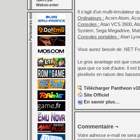
Speccyal
Wakoo-enter
Il s’agit d’un multi-émulateur 
Ordinateurs :
Acorn Atom, Acor
Consoles :
Atari VCS 2600, At
System, Sega Megadrive, Mattel
Consoles portables :
Atari Ly
Vous aurez besoin de .NET Fr
Le gros avantage est que ceux-
quoi que ce soit d’autre. Il es
pixelisés en raison des basses
Télécharger Pantheon v16
Site Officiel
En savoir plus…
Commentaire ¬
Votre adresse e-mail ne sera p