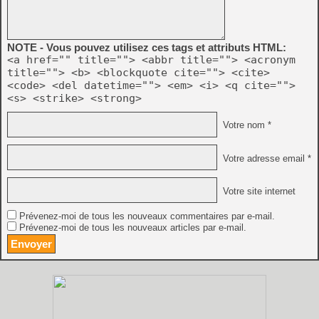
NOTE - Vous pouvez utilisez ces tags et attributs HTML:
<a href="" title=""> <abbr title=""> <acronym
title=""> <b> <blockquote cite=""> <cite>
<code> <del datetime=""> <em> <i> <q cite="">
<s> <strike> <strong>
Votre nom *
Votre adresse email *
Votre site internet
Prévenez-moi de tous les nouveaux commentaires par e-mail.
Prévenez-moi de tous les nouveaux articles par e-mail.