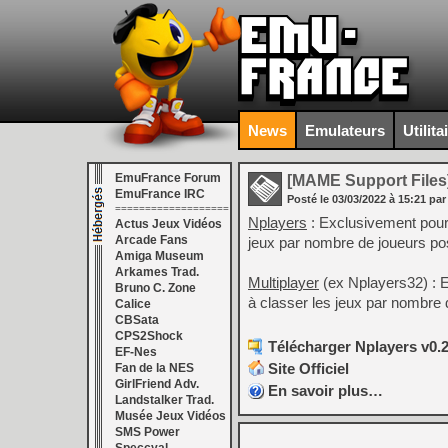
News
Emulateurs
Utilita
EmuFrance Forum
[MAME Support Files
EmuFrance IRC
Posté le
03/03/2022
à
15:21
par
===================
Nplayers
: Exclusivement pour
Actus Jeux Vidéos
Arcade Fans
jeux par nombre de joueurs pos
Amiga Museum
Arkames Trad.
Multiplayer
(ex Nplayers32) : 
Bruno C. Zone
à classer les jeux par nombre 
Calice
CBSata
CPS2Shock
Télécharger Nplayers v0.2
EF-Nes
Site Officiel
Fan de la NES
GirlFriend Adv.
En savoir plus…
Landstalker Trad.
Musée Jeux Vidéos
SMS Power