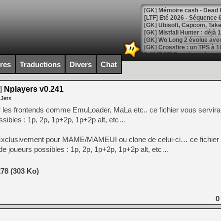
[LTF] Eté 2026 - Séquence 
[GK] Mistfall Hunter : déjà 
[GK] Wo Long 2 évolue avec
[GK] Crossfire : un TPS à 100
[LS] [PS5] Premiers signes 
ires
Traductions
Divers
Chat
]
Nplayers v0.241
 Jets
[Mo5] DOOM arrive en cart
 les frontends comme EmuLoader, MaLa etc.. ce fichier vous servira 
[GK] Bethesda fête les 30 
sibles : 1p, 2p, 1p+2p, 1p+2p alt, etc…
[GK] Roblox : l'action en B
Exclusivement pour MAME/MAMEUI ou clone de celui-ci… ce fichier 
[GK] Agenda - GeForce NOW
de joueurs possibles : 1p, 2p, 1p+2p, 1p+2p alt, etc…
[GK] Devolver Digital en a 
78 (303 Ko)
[LS] [PS5] ps5-y2jb-autolo
[GK] Pourquoi Marvel Tokon 
[GK] Test : Restory : Chill
0
[GK] GTA 6 : Rockstar Games
[GK] Hot Wheels Infinite Rus
[GK] Mémoire cash - Secret 