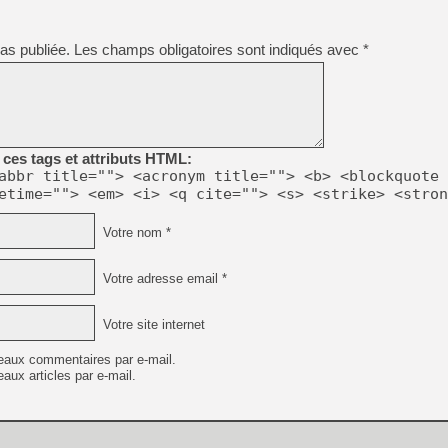
[GK] Résultats Nintendo : 
[GK] Déjà des dégraissage
as publiée.
Les champs obligatoires sont indiqués avec
*
[Mo5] Brickboy cherche à r
[GK] Minecraft et ses « Gra
[GK] Beast of Reincarnation
[GK] Ubisoft : fin de parti
[GK] Mémoire cash - Metroid
ces tags et attributs HTML:
[GK] Dan Houser (GTA) défe
[GK] Comment EA Sports FC
abbr title=""> <acronym title=""> <b> <blockquote 
[GK] Crimson Moon : un Dark
etime=""> <em> <i> <q cite=""> <s> <strike> <stron
[GK] Isle of Reveries : le j
[GK] Moonlighter 2 : The En
Votre nom *
[GK] Capcom relance Monste
Votre adresse email *
[GK] Guillermo del Toro ado
Votre site internet
eaux commentaires par e-mail.
aux articles par e-mail.