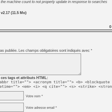
 the machine count to not properly update in response to searches
v2.17 (11.5 Mo)
0
as publiée.
Les champs obligatoires sont indiqués avec
*
ces tags et attributs HTML:
abbr title=""> <acronym title=""> <b> <blockquote 
etime=""> <em> <i> <q cite=""> <s> <strike> <stron
Votre nom *
Votre adresse email *