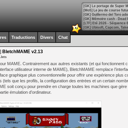
[GK] Le portage de Super M
[Mo5] Le jeu de course fut
[GK] Guillermo del Toro ado
[LTF] Eté 2026 - Séquence 
[GK] Mistfall Hunter : déjà 
[GK] Wo Long 2 évolue avec
ires
Traductions
Divers
Chat
[GK] Crossfire : un TPS à 100
[LS] [PS5] Premiers signes 
]
BletchMAME v2.13
 Jets
our MAME. Contrairement aux autres existants (et qui fonctionnent
nterface utilisateur interne de MAME), BletchMAME remplace l’interfac
ace graphique plus conventionnelle pour offrir une expérience plus c
[Mo5] DOOM arrive en cart
[GK] Bethesda fête les 30 
tels que les profils, la configuration des entrées et un certain nomb
[GK] Roblox : l'action en B
ME soit conçu pour prendre en charge toutes les machines que gère
artie émulation d’ordinateur.
[GK] Agenda - GeForce NOW
[GK] Devolver Digital en a 
[LS] [PS5] ps5-y2jb-autolo
[GK] Pourquoi Marvel Tokon 
[GK] Test : Restory : Chill