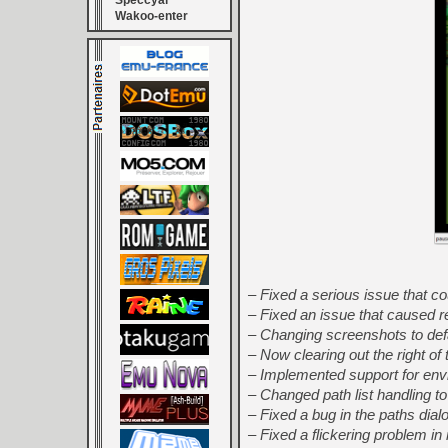
Speccyal
Wakoo-enter
– Fixed a serious issue that co
– Fixed an issue that caused r
– Changing screenshots to def
– Now clearing out the right of
– Implemented support for env
– Changed path list handling to
– Fixed a bug in the paths dial
– Fixed a flickering problem 