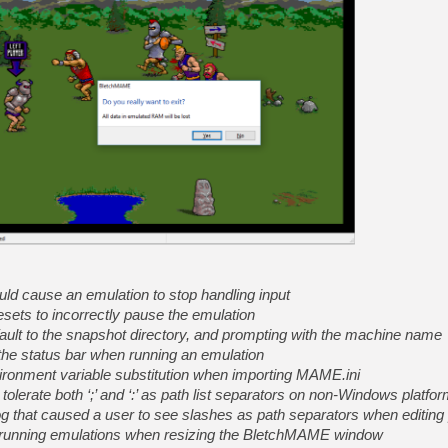
[GK] GTA 6 : Rockstar Games
[GK] Hot Wheels Infinite Rus
[GK] Mémoire cash - Secret 
[GK] Résultats Nintendo : 
[GK] Déjà des dégraissage
[Mo5] Brickboy cherche à r
[GK] Minecraft et ses « Gra
[GK] Beast of Reincarnation
[GK] Ubisoft : fin de parti
[GK] Mémoire cash - Metroid
[GK] Dan Houser (GTA) défe
[GK] Comment EA Sports FC
[GK] Crimson Moon : un Dark
[GK] Isle of Reveries : le j
[GK] Moonlighter 2 : The En
uld cause an emulation to stop handling input
esets to incorrectly pause the emulation
ault to the snapshot directory, and prompting with the machine name
 the status bar when running an emulation
ironment variable substitution when importing MAME.ini
 tolerate both ‘;’ and ‘:’ as path list separators on non-Windows platfo
og that caused a user to see slashes as path separators when editing 
in running emulations when resizing the BletchMAME window