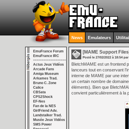
News
Emulateurs
Utilita
EmuFrance Forum
[MAME Support Files
EmuFrance IRC
Posté le
27/02/2022
à
18:54
par
===================
BletchMAME est un frontend p
Actus Jeux Vidéos
Arcade Fans
lanceurs tout en conservant l’i
Amiga Museum
interne de MAME par une interf
Arkames Trad.
un certain nombre de domaines (
Bruno C. Zone
éléments). Bien que BletchMA
Calice
CBSata
convient particulièrement à la p
CPS2Shock
EF-Nes
Fan de la NES
GirlFriend Adv.
Landstalker Trad.
Musée Jeux Vidéos
SMS Power