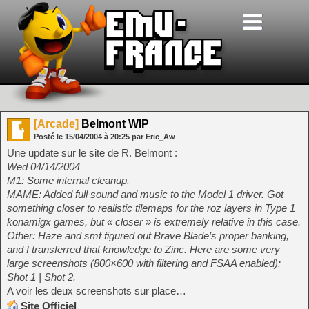
[Arcade]
Belmont WIP
Posté le
15/04/2004
à
20:25
par Eric_Aw
Une update sur le site de R. Belmont :
Wed 04/14/2004
M1: Some internal cleanup.
MAME: Added full sound and music to the Model 1 driver. Got
something closer to realistic tilemaps for the roz layers in Type 1
konamigx games, but « closer » is extremely relative in this case.
Other: Haze and smf figured out Brave Blade’s proper banking,
and I transferred that knowledge to Zinc. Here are some very
large screenshots (800×600 with filtering and FSAA enabled):
Shot 1 | Shot 2.
A voir les deux screenshots sur place…
Site Officiel