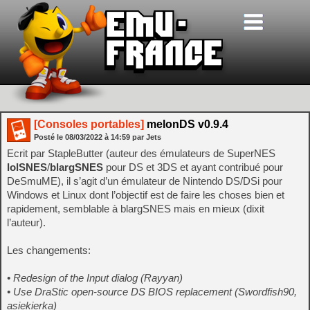
[Consoles portables]
melonDS v0.9.4
Posté le
08/03/2022
à
14:59
par Jets
Ecrit par StapleButter (auteur des émulateurs de SuperNES
lolSNES
/
blargSNES
pour DS et 3DS et ayant contribué pour
DeSmuME), il s’agit d’un émulateur de Nintendo DS/DSi pour
Windows et Linux dont l’objectif est de faire les choses bien et
rapidement, semblable à blargSNES mais en mieux (dixit
l’auteur).
Les changements:
• Redesign of the Input dialog (Rayyan)
• Use DraStic open-source DS BIOS replacement (Swordfish90,
asiekierka)