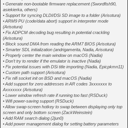
• Generate non-bootable firmware replacement (Swordfish90,
asiekierka, others)
• Support for syncing DLDI/DSi SD image to a folder (Arisotura)
• ARM9 PU (code/data abort) support in interpreter mode
(Arisotura)
• Fix ADPCM decoding bug resulting in potential crackling
(Arisotura)
• Block sound DMA from reading the ARM7 BIOS (Arisotura)
• Smarter SDL initialization (andrigamerita, Nadia, Arisotura)
• Properly center the main window on macOS (Nadia)
• Don’t try to render if the emulator is inactive (Nadia)
• Fix potential issues with DSi title importing (Nadia, Epicpkmn11)
• Custom path support (Arisotura)
• Fix nifi socket init on BSD and macOS (Nadia)
• Add support for zero addresses in AR codes 3xxxxxxx to
Axxxxxxx (Arisotura)
• Lower window refresh rate if running too fast (RSDuck)
• Wifi power-saving support (RSDuck)
• Allow swap-screen hotkey to swap between displaying only top
screen and only bottom screen (ZackWeinstein)
• Add RAM search dialog (2jun0)
• Add power management dialog for setting battery parameters