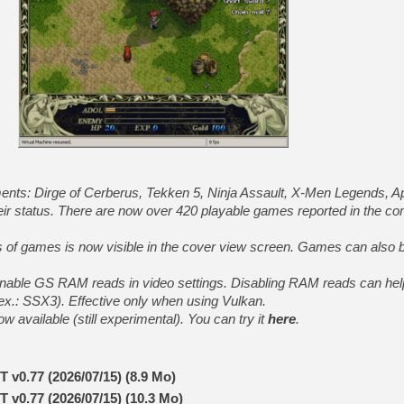
[GK] Pourquoi Marvel Tokon 
[GK] Test : Restory : Chill
[GK] GTA 6 : Rockstar Games
[GK] Hot Wheels Infinite Rus
[GK] Mémoire cash - Secret 
[GK] Résultats Nintendo : 
[GK] Déjà des dégraissage
[Mo5] Brickboy cherche à r
[GK] Minecraft et ses « Gra
[GK] Beast of Reincarnation
[GK] Ubisoft : fin de parti
ents: Dirge of Cerberus, Tekken 5, Ninja Assault, X-Men Legends, 
[GK] Mémoire cash - Metroid
r status. There are now over 420 playable games reported in the comp
[GK] Dan Houser (GTA) défe
[GK] Comment EA Sports FC
[GK] Crimson Moon : un Dark
s of games is now visible in the cover view screen. Games can also 
[GK] Isle of Reveries : le j
[GK] Moonlighter 2 : The En
enable GS RAM reads in video settings. Disabling RAM reads can hel
.: SSX3). Effective only when using Vulkan.
w available (still experimental). You can try it
here
.
T v0.77 (2026/07/15) (8.9 Mo)
T v0.77 (2026/07/15) (10.3 Mo)