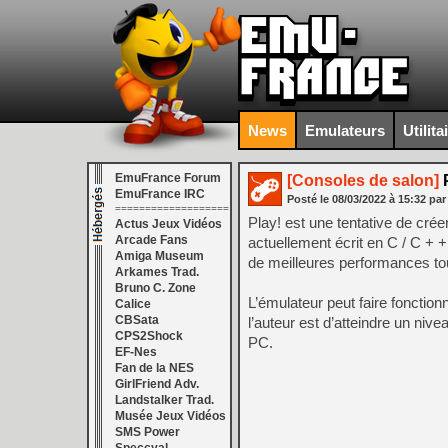
News
Emulateurs
Utilita
EmuFrance Forum
[Consoles de salon]
P
EmuFrance IRC
Posté le
08/03/2022
à
15:32
par
===================
Play! est une tentative de cré
Actus Jeux Vidéos
Arcade Fans
actuellement écrit en C / C + +
Amiga Museum
de meilleures performances to
Arkames Trad.
Bruno C. Zone
L’émulateur peut faire fonctio
Calice
CBSata
l’auteur est d’atteindre un niv
CPS2Shock
PC.
EF-Nes
Fan de la NES
GirlFriend Adv.
Landstalker Trad.
Musée Jeux Vidéos
SMS Power