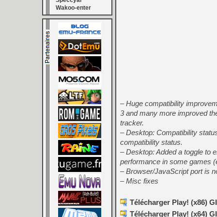
Speccyal
Wakoo-enter
– Huge compatibility improvem
3 and many more improved thei
tracker.
– Desktop: Compatibility statu
compatibility status.
– Desktop: Added a toggle to 
performance in some games (ex
– Browser/JavaScript port is no
– Misc fixes
Télécharger Play! (x86) GI
Télécharger Play! (x64) GI