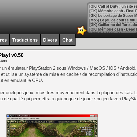
[GK] Le portage de Super M
[Mo5] Le jeu de course fut
[GK] Guillermo del Toro ado
[LTF] Eté 2026 - Séquence 
ires
Traductions
Divers
Chat
[GK] Mistfall Hunter : déjà 
[GK] Wo Long 2 évolue avec
[GK] Crossfire : un TPS à 100
lay! v0.50
[LS] [PS5] Premiers signes 
 Jets
er un émulateur PlayStation 2 sous Windows / MacOS / iOS / Android. 
 et utilise un système de mise en cache / de recompilation d’instructi
ut en émulant le CPU.
[Mo5] DOOM arrive en cart
nner quelques jeux, mais très moyennement dans la plupart des cas. L’
[GK] Bethesda fête les 30 
eau de qualité qui permettra à quiconque de jouer son jeu favori PlaySt
[GK] Roblox : l'action en B
[GK] Agenda - GeForce NOW
[GK] Devolver Digital en a 
[LS] [PS5] ps5-y2jb-autolo