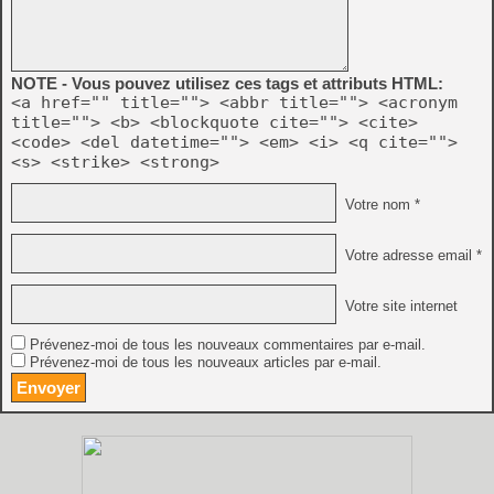
NOTE - Vous pouvez utilisez ces tags et attributs HTML:
<a href="" title=""> <abbr title=""> <acronym
title=""> <b> <blockquote cite=""> <cite>
<code> <del datetime=""> <em> <i> <q cite="">
<s> <strike> <strong>
Votre nom *
Votre adresse email *
Votre site internet
Prévenez-moi de tous les nouveaux commentaires par e-mail.
Prévenez-moi de tous les nouveaux articles par e-mail.