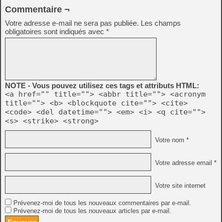
Commentaire ¬
Votre adresse e-mail ne sera pas publiée.
Les champs
obligatoires sont indiqués avec
*
NOTE - Vous pouvez utilisez ces tags et attributs HTML:
<a href="" title=""> <abbr title=""> <acronym
title=""> <b> <blockquote cite=""> <cite>
<code> <del datetime=""> <em> <i> <q cite="">
<s> <strike> <strong>
Votre nom *
Votre adresse email *
Votre site internet
Prévenez-moi de tous les nouveaux commentaires par e-mail.
Prévenez-moi de tous les nouveaux articles par e-mail.