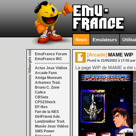
News
Emulateurs
Utilita
EmuFrance Forum
[Arcade]
MAME WIP
EmuFrance IRC
Posté le
21/05/2002
à
17:55
pa
===================
La page WIP de MAME a été une
Actus Jeux Vidéos
Arcade Fans
Amiga Museum
Arkames Trad.
Bruno C. Zone
Calice
CBSata
CPS2Shock
EF-Nes
Fan de la NES
GirlFriend Adv.
Landstalker Trad.
Musée Jeux Vidéos
SMS Power