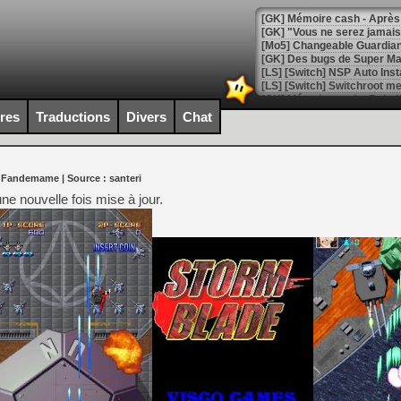
[GK] Mémoire cash - Après 
[GK] "Vous ne serez jamais
[Mo5] Changeable Guardian 
[GK] Des bugs de Super Mar
[LS] [Switch] NSP Auto Inst
ires
Traductions
Divers
Chat
[GK] La saga horrifique Am
r Fandemame
| Source :
santeri
 nouvelle fois mise à jour.
[GK] Le portage de Super M
[Mo5] Le jeu de course fut
[GK] Guillermo del Toro ado
[LTF] Eté 2026 - Séquence 
[GK] Mistfall Hunter : déjà 
[GK] Wo Long 2 évolue avec
[GK] Crossfire : un TPS à 100
[LS] [PS5] Premiers signes 