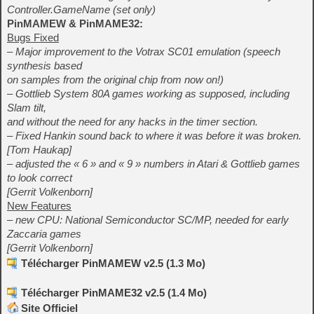
Controller.GameName (set only)
PinMAMEW & PinMAME32:
Bugs Fixed
– Major improvement to the Votrax SC01 emulation (speech
synthesis based
on samples from the original chip from now on!)
– Gottlieb System 80A games working as supposed, including
Slam tilt,
and without the need for any hacks in the timer section.
– Fixed Hankin sound back to where it was before it was broken.
[Tom Haukap]
– adjusted the « 6 » and « 9 » numbers in Atari & Gottlieb games
to look correct
[Gerrit Volkenborn]
New Features
– new CPU: National Semiconductor SC/MP, needed for early
Zaccaria games
[Gerrit Volkenborn]
Télécharger PinMAMEW v2.5 (1.3 Mo)
Télécharger PinMAME32 v2.5 (1.4 Mo)
Site Officiel