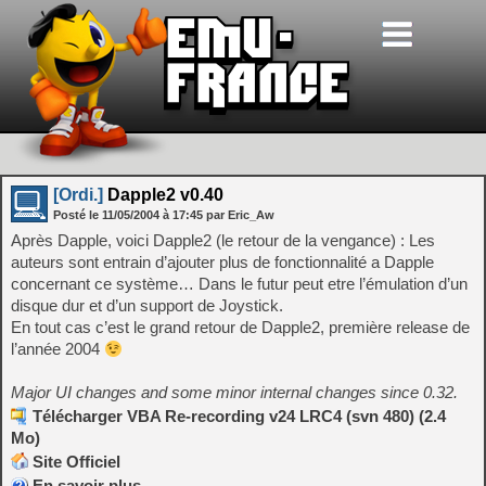
[Ordi.]
Dapple2 v0.40
Posté le
11/05/2004
à
17:45
par Eric_Aw
Après Dapple, voici Dapple2 (le retour de la vengance) : Les
auteurs sont entrain d’ajouter plus de fonctionnalité a Dapple
concernant ce système… Dans le futur peut etre l’émulation d’un
disque dur et d’un support de Joystick.
En tout cas c’est le grand retour de Dapple2, première release de
l’année 2004
Major UI changes and some minor internal changes since 0.32.
Télécharger VBA Re-recording v24 LRC4 (svn 480) (2.4
Mo)
Site Officiel
En savoir plus…