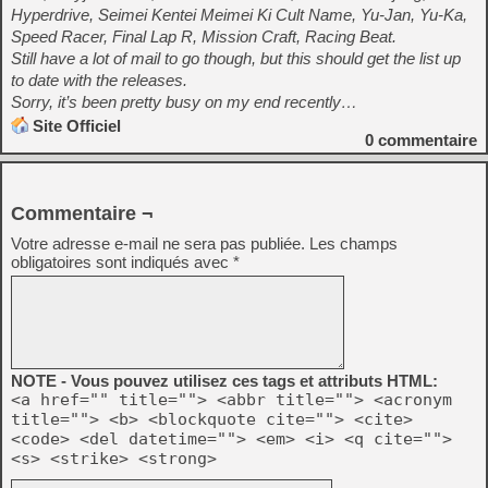
Hyperdrive, Seimei Kentei Meimei Ki Cult Name, Yu-Jan, Yu-Ka,
Speed Racer, Final Lap R, Mission Craft, Racing Beat.
Still have a lot of mail to go though, but this should get the list up
to date with the releases.
Sorry, it’s been pretty busy on my end recently…
Site Officiel
0
commentaire
Commentaire ¬
Votre adresse e-mail ne sera pas publiée.
Les champs
obligatoires sont indiqués avec
*
NOTE - Vous pouvez utilisez ces tags et attributs HTML:
<a href="" title=""> <abbr title=""> <acronym
title=""> <b> <blockquote cite=""> <cite>
<code> <del datetime=""> <em> <i> <q cite="">
<s> <strike> <strong>