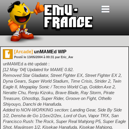
[Arcade]
unMAMEd WIP
Posté le
13/05/2004
à
00:31
par Eric_Aw
unMAMEd a été updaté :
[12 May ’04] Updated for MAME 0.82.
Removed Star Gladiator, Street Fighter EX, Street Fighter EX 2,
Dyna Gears, Super World Stadium, Time Crisis, Strider 2, Twin
Eagle II, Megaplay Sonic / Tecmo World Cup, Golden Axe 2,
Neratte Chu, Renju Kizoku, Brave Blade, Ray Storm, Pirate
Treasure, Ghostlop, Super Rider, Groove on Fight, Othello
Shiyouyo, Danchi de Hanafuda.
Added to NON-WORKING section: Landing Gear, Side By Side
1/2, Densha de Go 1/1ex/2/2ex, Lord of Gun, Vapor TRX, San
Francisco Rush: The Rock, Super Real Mahjong P5, Super Eagle
Shot, Mayjinsen 1/2, Kisekae Hanafuda, Kisekae Mahjong,