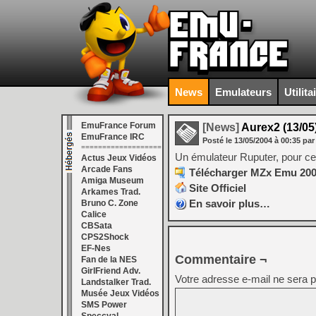
News
Emulateurs
Utilita
EmuFrance Forum
[News]
Aurex2 (13/05
EmuFrance IRC
Posté le
13/05/2004
à
00:35
par
===================
Un émulateur Ruputer, pour ceux
Actus Jeux Vidéos
Arcade Fans
Télécharger MZx Emu 2007
Amiga Museum
Site Officiel
Arkames Trad.
En savoir plus…
Bruno C. Zone
Calice
CBSata
CPS2Shock
EF-Nes
Commentaire ¬
Fan de la NES
GirlFriend Adv.
Votre adresse e-mail ne sera p
Landstalker Trad.
Musée Jeux Vidéos
SMS Power