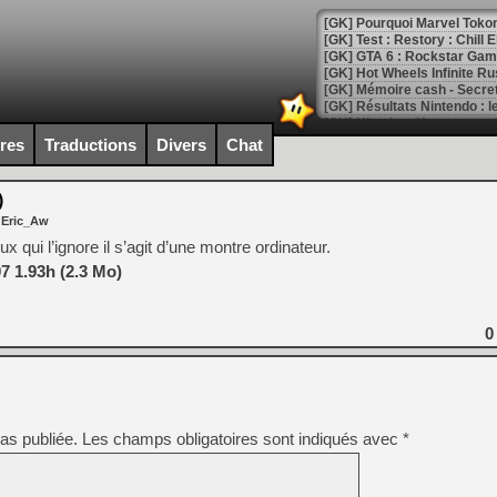
[GK] Pourquoi Marvel Tokon 
[GK] Test : Restory : Chill
[GK] GTA 6 : Rockstar Games
[GK] Hot Wheels Infinite Rus
[GK] Mémoire cash - Secret 
[GK] Résultats Nintendo : 
[GK] Déjà des dégraissage
ires
Traductions
Divers
Chat
[Mo5] Brickboy cherche à r
[GK] Minecraft et ses « Gra
)
 Eric_Aw
[GK] Beast of Reincarnation
[GK] Ubisoft : fin de parti
 qui l’ignore il s’agit d’une montre ordinateur.
[GK] Mémoire cash - Metroid
 1.93h (2.3 Mo)
[GK] Dan Houser (GTA) défe
[GK] Comment EA Sports FC
[GK] Crimson Moon : un Dark
[GK] Isle of Reveries : le j
0
[GK] Moonlighter 2 : The En
[GK] Capcom relance Monste
as publiée.
Les champs obligatoires sont indiqués avec
*
[Mo5] Deux inédits du Virtu
[GK] Le beat'em up The Walk
[GK] Endless Legend 2 : enf