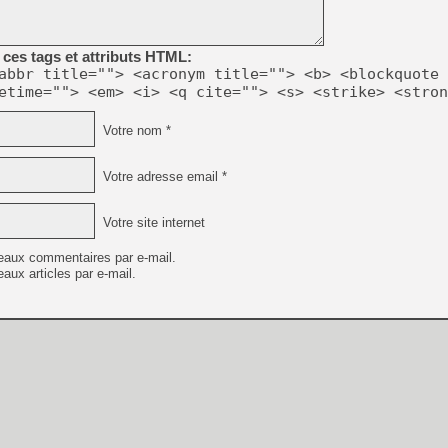
[LS] [PS5] Le WebKit Userl
ces tags et attributs HTML:
abbr title=""> <acronym title=""> <b> <blockquote 
etime=""> <em> <i> <q cite=""> <s> <strike> <stron
[GK] Oubliez Crazy Taxi, S
Votre nom *
[LS] [Switch] NSZ 5.0.0 es
Votre adresse email *
[GK] No More Room in Hell 2
[GK] Un chatbot Atelier Ryz
Votre site internet
[GK] Mémoire cash - Splatte
[GK] Nvidia : le prix des 
eaux commentaires par e-mail.
[GK] Suikoden Star Leap : 
aux articles par e-mail.
[Mo5] La mini borne d’arc