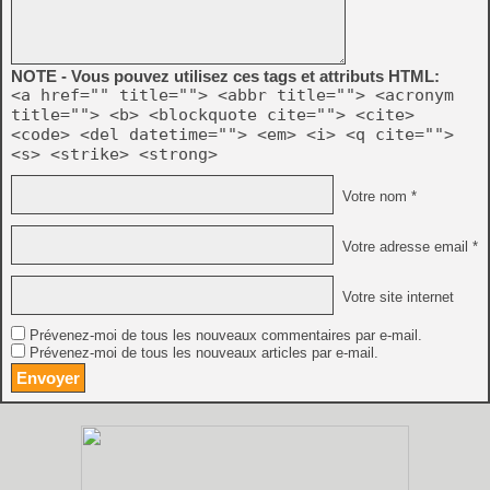
NOTE - Vous pouvez utilisez ces tags et attributs HTML:
<a href="" title=""> <abbr title=""> <acronym
title=""> <b> <blockquote cite=""> <cite>
<code> <del datetime=""> <em> <i> <q cite="">
<s> <strike> <strong>
Votre nom *
Votre adresse email *
Votre site internet
Prévenez-moi de tous les nouveaux commentaires par e-mail.
Prévenez-moi de tous les nouveaux articles par e-mail.