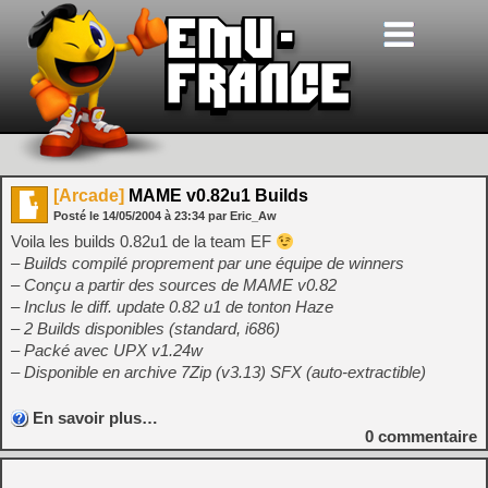
[Arcade]
MAME v0.82u1 Builds
Posté le
14/05/2004
à
23:34
par Eric_Aw
Voila les builds 0.82u1 de la team EF
– Builds compilé proprement par une équipe de winners
– Conçu a partir des sources de MAME v0.82
– Inclus le diff. update 0.82 u1 de tonton Haze
– 2 Builds disponibles (standard, i686)
– Packé avec UPX v1.24w
– Disponible en archive 7Zip (v3.13) SFX (auto-extractible)
En savoir plus…
0
commentaire