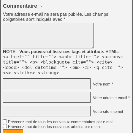
Commentaire ¬
Votre adresse e-mail ne sera pas publiée.
Les champs
obligatoires sont indiqués avec
*
NOTE - Vous pouvez utilisez ces tags et attributs HTML:
<a href="" title=""> <abbr title=""> <acronym
title=""> <b> <blockquote cite=""> <cite>
<code> <del datetime=""> <em> <i> <q cite="">
<s> <strike> <strong>
Votre nom *
Votre adresse email *
Votre site internet
Prévenez-moi de tous les nouveaux commentaires par e-mail.
Prévenez-moi de tous les nouveaux articles par e-mail.