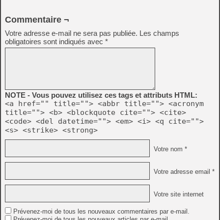
Commentaire ¬
Votre adresse e-mail ne sera pas publiée.
Les champs
obligatoires sont indiqués avec
*
NOTE - Vous pouvez utilisez ces tags et attributs HTML:
<a href="" title=""> <abbr title=""> <acronym
title=""> <b> <blockquote cite=""> <cite>
<code> <del datetime=""> <em> <i> <q cite="">
<s> <strike> <strong>
Votre nom *
Votre adresse email *
Votre site internet
Prévenez-moi de tous les nouveaux commentaires par e-mail.
Prévenez-moi de tous les nouveaux articles par e-mail.