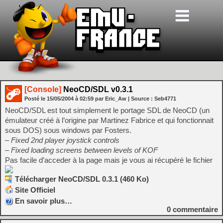
[Console]
NeoCD/SDL v0.3.1
Posté le
15/05/2004
à
02:59
par Eric_Aw
| Source :
Seb4771
NeoCD/SDL est tout simplement le portage SDL de NeoCD (un
émulateur créé à l’origine par Martinez Fabrice et qui fonctionnait
sous DOS) sous windows par Fosters.
– Fixed 2nd player joystick controls
– Fixed loading screens between levels of KOF
Pas facile d’acceder à la page mais je vous ai récupéré le fichier
Télécharger NeoCD/SDL 0.3.1 (460 Ko)
Site Officiel
En savoir plus…
0
commentaire