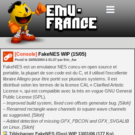
[Console]
FakeNES WIP (15/05)
Posté le
16/05/2004
à
01:27
par Eric_Aw
FakeNES est un emulateur NES concu en open source et
portable, la plupart de son code est du C, et il utilisel l’excellente
libraire Allegro pour être porté sur plusieurs systems. Il est
distribué selon les termes de la license CAL « Clarified Artistic
License », qui est compatible avec la très en vogue GNU General
Public License (GPL).
– Improved build system, fixed core offsets generator bug. [Siloh]
– Renamed rectangle wave channels to square wave channels
as suggested. [Siloh]
– Added detection of missing GFX_FBCON and GFX_SVGALIB
on Linux. [Siloh]
Télécharger FakeNES (Dos) WIP 13/01/06 (177 Ko)