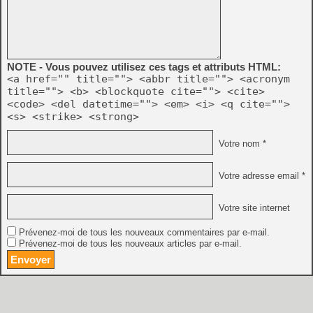
NOTE - Vous pouvez utilisez ces tags et attributs HTML:
<a href="" title=""> <abbr title=""> <acronym
title=""> <b> <blockquote cite=""> <cite>
<code> <del datetime=""> <em> <i> <q cite="">
<s> <strike> <strong>
Votre nom *
Votre adresse email *
Votre site internet
Prévenez-moi de tous les nouveaux commentaires par e-mail.
Prévenez-moi de tous les nouveaux articles par e-mail.