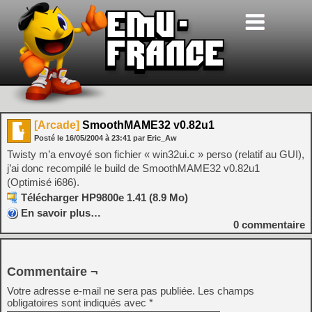
[Arcade]
SmoothMAME32 v0.82u1
Posté le
16/05/2004
à
23:41
par Eric_Aw
Twisty m’a envoyé son fichier « win32ui.c » perso (relatif au GUI),
j’ai donc recompilé le build de SmoothMAME32 v0.82u1
(Optimisé i686).
Télécharger HP9800e 1.41 (8.9 Mo)
En savoir plus…
0
commentaire
Commentaire ¬
Votre adresse e-mail ne sera pas publiée.
Les champs
obligatoires sont indiqués avec
*