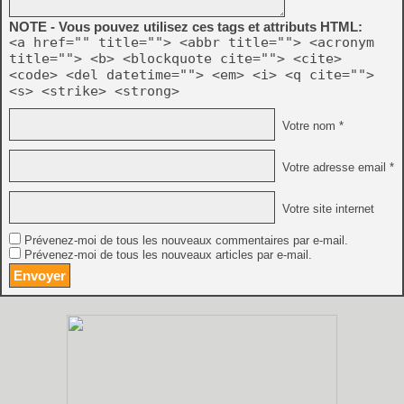
NOTE - Vous pouvez utilisez ces tags et attributs HTML:
<a href="" title=""> <abbr title=""> <acronym
title=""> <b> <blockquote cite=""> <cite>
<code> <del datetime=""> <em> <i> <q cite="">
<s> <strike> <strong>
Votre nom *
Votre adresse email *
Votre site internet
Prévenez-moi de tous les nouveaux commentaires par e-mail.
Prévenez-moi de tous les nouveaux articles par e-mail.