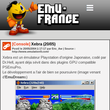
[Console]
Xebra (20/05)
Posté le
20/05/2004
à
17:17
par Eric_Aw
| Source :
http://www.emulation9.com/
Xebra est un émulateur Playstation d’origine Japonaise, codé par
Dr.Hell, ayant déja sévit dans des plugins GPU compatible
PSEmuPro.
Le développement a l’air de bien se poursuivre (image venant
d’
EmuDream
s)