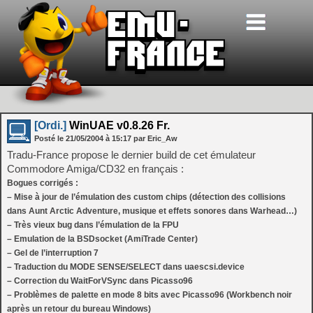
[Ordi.]
WinUAE v0.8.26 Fr.
Posté le
21/05/2004
à
15:17
par Eric_Aw
Tradu-France propose le dernier build de cet émulateur
Commodore Amiga/CD32 en français :
Bogues corrigés :
– Mise à jour de l’émulation des custom chips (détection des collisions
dans Aunt Arctic Adventure, musique et effets sonores dans Warhead…)
– Très vieux bug dans l’émulation de la FPU
– Emulation de la BSDsocket (AmiTrade Center)
– Gel de l’interruption 7
– Traduction du MODE SENSE/SELECT dans uaescsi.device
– Correction du WaitForVSync dans Picasso96
– Problèmes de palette en mode 8 bits avec Picasso96 (Workbench noir
après un retour du bureau Windows)