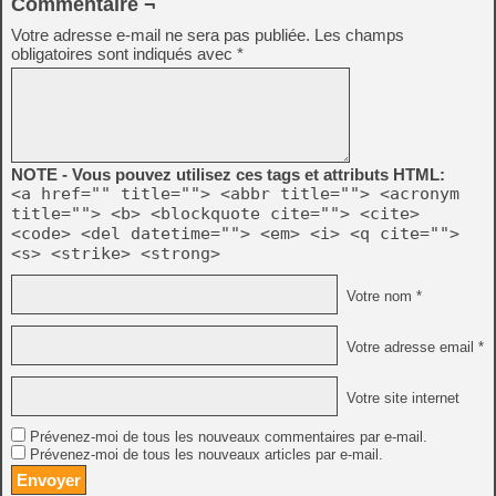
Commentaire ¬
Votre adresse e-mail ne sera pas publiée.
Les champs
obligatoires sont indiqués avec
*
NOTE - Vous pouvez utilisez ces tags et attributs HTML:
<a href="" title=""> <abbr title=""> <acronym
title=""> <b> <blockquote cite=""> <cite>
<code> <del datetime=""> <em> <i> <q cite="">
<s> <strike> <strong>
Votre nom *
Votre adresse email *
Votre site internet
Prévenez-moi de tous les nouveaux commentaires par e-mail.
Prévenez-moi de tous les nouveaux articles par e-mail.