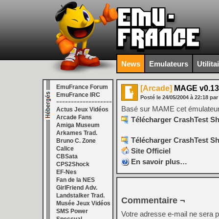
News
Emulateurs
Utilita
EmuFrance Forum
[Arcade]
MAGE v0.13
EmuFrance IRC
Posté le
24/05/2004
à
22:18
par
===================
Basé sur MAME cet émulateur 
Actus Jeux Vidéos
Arcade Fans
Télécharger CrashTest Sh
Amiga Museum
Arkames Trad.
Télécharger CrashTest Sho
Bruno C. Zone
Calice
Site Officiel
CBSata
En savoir plus…
CPS2Shock
EF-Nes
Fan de la NES
GirlFriend Adv.
Landstalker Trad.
Commentaire ¬
Musée Jeux Vidéos
SMS Power
Votre adresse e-mail ne sera p