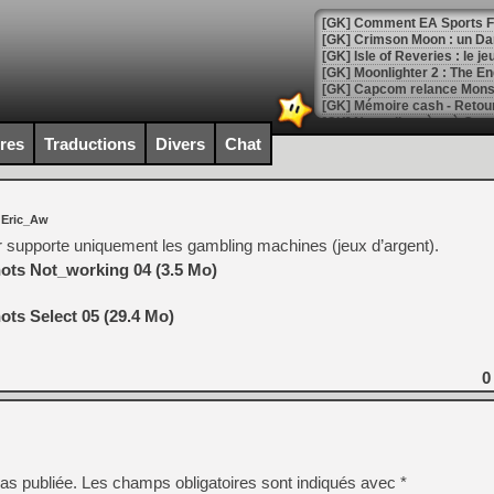
[GK] Comment EA Sports FC
[GK] Crimson Moon : un Dark
[GK] Isle of Reveries : le j
[GK] Moonlighter 2 : The En
[GK] Capcom relance Monste
ires
Traductions
Divers
Chat
[Mo5] Deux inédits du Virtu
[GK] Le beat'em up The Walk
 Eric_Aw
[GK] Endless Legend 2 : enf
supporte uniquement les gambling machines (jeux d’argent).
ots Not_working 04 (3.5 Mo)
[LS] [PS5] Le WebKit Userl
ts Select 05 (29.4 Mo)
[GK] Oubliez Crazy Taxi, S
0
[LS] [Switch] NSZ 5.0.0 es
[GK] No More Room in Hell 2
[GK] Un chatbot Atelier Ryz
as publiée.
Les champs obligatoires sont indiqués avec
*
[GK] Mémoire cash - Splatte