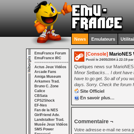
News
Emulateurs
Utilita
EmuFrance Forum
[Console]
MarioNES 
EmuFrance IRC
Posté le
24/05/2004
à
22:19
par
===================
Quelques news sur MarioNES o
Actus Jeux Vidéos
Arcade Fans
Minor Setbacks… I dont have t
Amiga Museum
have to go get. So all of you wa
Arkames Trad.
days. Sorry. Check the forum f
Bruno C. Zone
Site Officiel
Calice
CBSata
En savoir plus…
CPS2Shock
EF-Nes
Fan de la NES
GirlFriend Adv.
Landstalker Trad.
Commentaire ¬
Musée Jeux Vidéos
SMS Power
Votre adresse e-mail ne sera p