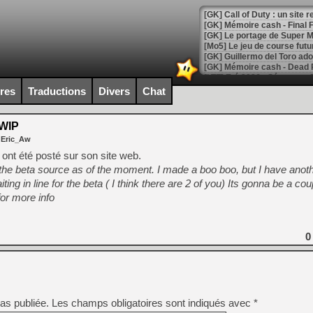
[GK] Le portage de Super M
[Mo5] Le jeu de course fut
[GK] Guillermo del Toro ado
[LTF] Eté 2026 - Séquence 
ires
Traductions
Divers
Chat
[GK] Mistfall Hunter : déjà 
[GK] Wo Long 2 évolue avec
[GK] Crossfire : un TPS à 100
WIP
[LS] [PS5] Premiers signes 
 Eric_Aw
nt été posté sur son site web.
he beta source as of the moment. I made a boo boo, but I have anoth
iting in line for the beta ( I think there are 2 of you) Its gonna be a co
or more info
[Mo5] DOOM arrive en cart
[GK] Bethesda fête les 30 
[GK] Roblox : l'action en B
0
[GK] Agenda - GeForce NOW
[GK] Devolver Digital en a 
[LS] [PS5] ps5-y2jb-autolo
as publiée.
Les champs obligatoires sont indiqués avec
*