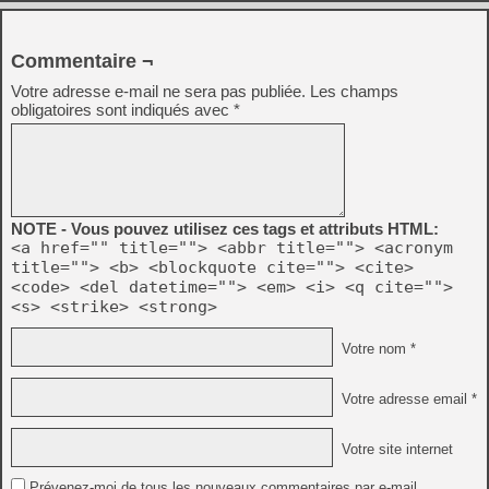
Commentaire ¬
Votre adresse e-mail ne sera pas publiée.
Les champs
obligatoires sont indiqués avec
*
NOTE - Vous pouvez utilisez ces tags et attributs HTML:
<a href="" title=""> <abbr title=""> <acronym
title=""> <b> <blockquote cite=""> <cite>
<code> <del datetime=""> <em> <i> <q cite="">
<s> <strike> <strong>
Votre nom *
Votre adresse email *
Votre site internet
Prévenez-moi de tous les nouveaux commentaires par e-mail.