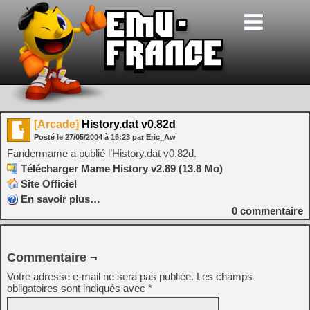
[Arcade]
History.dat v0.82d
Posté le
27/05/2004
à
16:23
par Eric_Aw
Fandermame a publié l’History.dat v0.82d.
Télécharger Mame History v2.89 (13.8 Mo)
Site Officiel
En savoir plus…
0
commentaire
Commentaire ¬
Votre adresse e-mail ne sera pas publiée.
Les champs
obligatoires sont indiqués avec
*