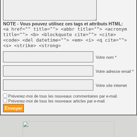
NOTE - Vous pouvez utilisez ces tags et attributs HTML:
<a href="" title=""> <abbr title=""> <acronym
title=""> <b> <blockquote cite=""> <cite>
<code> <del datetime=""> <em> <i> <q cite="">
<s> <strike> <strong>
Votre nom *
Votre adresse email *
Votre site internet
Prévenez-moi de tous les nouveaux commentaires par e-mail.
Prévenez-moi de tous les nouveaux articles par e-mail.