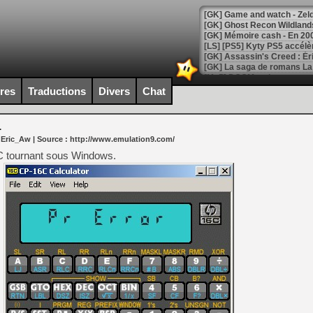
[Mo5] DOOM arrive en cart
[GK] Bethesda fête les 30 
ires
Traductions
Divers
Chat
[GK] Roblox : l'action en B
1
[GK] Agenda - GeForce NOW
 Eric_Aw
| Source :
http://www.emulation9.com/
[GK] Devolver Digital en a 
6C tournant sous Windows.
[LS] [PS5] ps5-y2jb-autolo
[GK] Pourquoi Marvel Tokon 
[GK] Test : Restory : Chill
[GK] GTA 6 : Rockstar Games
[GK] Hot Wheels Infinite Rus
[GK] Mémoire cash - Secret 
[GK] Résultats Nintendo : 
[GK] Déjà des dégraissage
[Mo5] Brickboy cherche à r
[GK] Minecraft et ses « Gra