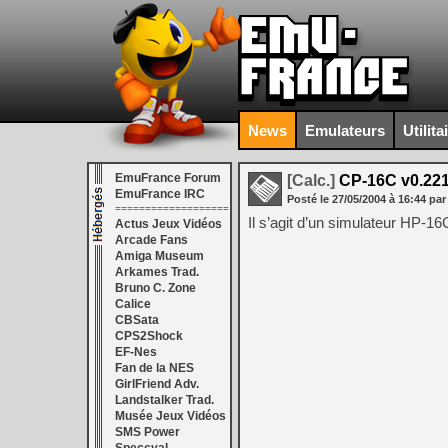
News
Emulateurs
Utilita
EmuFrance Forum
[Calc.]
CP-16C v0.22
EmuFrance IRC
Posté le
27/05/2004
à
16:44
par
===================
Il s’agit d’un simulateur HP-1
Actus Jeux Vidéos
Arcade Fans
Amiga Museum
Arkames Trad.
Bruno C. Zone
Calice
CBSata
CPS2Shock
EF-Nes
Fan de la NES
GirlFriend Adv.
Landstalker Trad.
Musée Jeux Vidéos
SMS Power