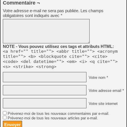
Commentaire ¬
Votre adresse e-mail ne sera pas publiée.
Les champs
obligatoires sont indiqués avec
*
NOTE - Vous pouvez utilisez ces tags et attributs HTML:
<a href="" title=""> <abbr title=""> <acronym
title=""> <b> <blockquote cite=""> <cite>
<code> <del datetime=""> <em> <i> <q cite="">
<s> <strike> <strong>
Votre nom *
Votre adresse email *
Votre site internet
Prévenez-moi de tous les nouveaux commentaires par e-mail.
Prévenez-moi de tous les nouveaux articles par e-mail.