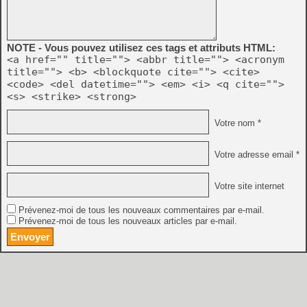
NOTE - Vous pouvez utilisez ces tags et attributs HTML:
<a href="" title=""> <abbr title=""> <acronym
title=""> <b> <blockquote cite=""> <cite>
<code> <del datetime=""> <em> <i> <q cite="">
<s> <strike> <strong>
Votre nom *
Votre adresse email *
Votre site internet
Prévenez-moi de tous les nouveaux commentaires par e-mail.
Prévenez-moi de tous les nouveaux articles par e-mail.