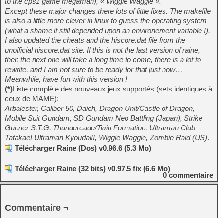
to the cps1 game megaman), « Wiggie Waggie ».
Except these major changes there lots of little fixes. The makefile
is also a little more clever in linux to guess the operating system
(what a shame it still depended upon an environement variable !).
I also updated the cheats and the hiscore.dat file from the
unofficial hiscore.dat site. If this is not the last version of raine,
then the next one will take a long time to come, there is a lot to
rewrite, and I am not sure to be ready for that just now…
Meanwhile, have fun with this version !
(*)
Liste complète des nouveaux jeux supportés (sets identiques à
ceux de MAME):
Arbalester, Caliber 50, Daioh, Dragon Unit/Castle of Dragon,
Mobile Suit Gundam, SD Gundam Neo Battling (Japan), Strike
Gunner S.T.G, Thundercade/Twin Formation, Ultraman Club –
Tatakae! Ultraman Kyoudai!!, Wiggie Waggie, Zombie Raid (US)
.
Télécharger Raine (Dos) v0.96.6 (5.3 Mo)
Télécharger Raine (32 bits) v0.97.5 fix (6.6 Mo)
0
commentaire
Commentaire ¬