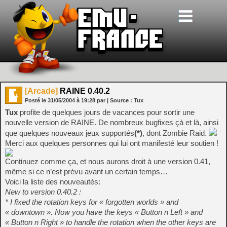
[Arcade]
RAINE 0.40.2
Posté le
31/05/2004
à
19:28
par
| Source :
Tux
Tux
profite de quelques jours de vacances pour sortir une
nouvelle version de RAINE. De nombreux bugfixes çà et là, ainsi
que quelques nouveaux jeux supportés
(*)
, dont Zombie Raid.
Merci aux quelques personnes qui lui ont manifesté leur soutien !
Continuez comme ça, et nous aurons droit à une version 0.41,
même si ce n’est prévu avant un certain temps…
Voici la liste des nouveautés:
New to version 0.40.2 :
* I fixed the rotation keys for « forgotten worlds » and
« downtown ». Now you have the keys « Button n Left » and
« Button n Right » to handle the rotation when the other keys are