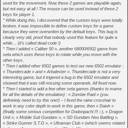
used for the movement. Now these 2 games are playable again,
but not easy at all ! The mouse can be used instead of these 2
keys for player 1.
* While doing this, I discovered that the custom keys were totally
broken, it was impossible to define custom keys for a game
because they were overwriten by the default keys. This bug is
clearly very old, proof that nobody used this feature for quite a
while… (it’s called dead code !)
* Then I added « Caliber 50 », another 68000/6502 game from
seta which uses these keys to rotate while you move with the
other keys.
* Then I added other 6502 games to test our new 6502 emulator :
« Thundercade » and « Arbalester ». Thundercade is not a very
interesting game, but it trigered a bug in the 6502 emulator and
showed that it was still missing some operands. All fixed now.
* Then I started to add a few other seta games (thanks to mame
for all the details of the emulation) : « Zombie Raid » (you
definetely need to try this one!) – I fixed the raine crosshair to
work in any color depth to work in this game, then « Daioh »
(finally some serious competition for Dodonpachi !!! ;-), « Dragon
Unit », « Mobile Suit Gundam », « SD Gundam Neo Battling »,
« Strike Gunner S.T.G », « Ultraman Club » (which seems related