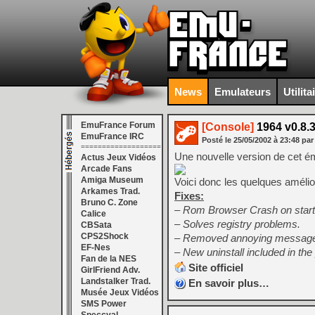
News
Emulateurs
Utilita
EmuFrance Forum
[Console]
1964 v0.8.
EmuFrance IRC
Posté le
25/05/2002
à
23:48
par
===================
Une nouvelle version de cet ém
Actus Jeux Vidéos
Arcade Fans
Amiga Museum
Voici donc les quelques amélio
Arkames Trad.
Fixes:
Bruno C. Zone
– Rom Browser Crash on start
Calice
– Solves registry problems.
CBSata
CPS2Shock
– Removed annoying messageb
EF-Nes
– New uninstall included in the 
Fan de la NES
Site officiel
GirlFriend Adv.
Landstalker Trad.
En savoir plus…
Musée Jeux Vidéos
SMS Power