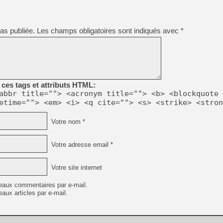
[Mo5] Deux inédits du Virtu
[GK] Le beat'em up The Walk
as publiée.
Les champs obligatoires sont indiqués avec
*
[GK] Endless Legend 2 : enf
[LS] [PS5] Le WebKit Userl
ces tags et attributs HTML:
abbr title=""> <acronym title=""> <b> <blockquote 
[GK] Oubliez Crazy Taxi, S
etime=""> <em> <i> <q cite=""> <s> <strike> <stron
[LS] [Switch] NSZ 5.0.0 es
Votre nom *
[GK] No More Room in Hell 2
Votre adresse email *
[GK] Un chatbot Atelier Ryz
Votre site internet
eaux commentaires par e-mail.
aux articles par e-mail.