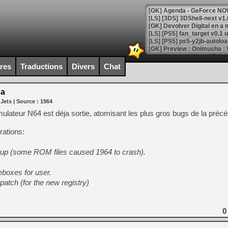
[GK] Agenda - GeForce NOW
[GK] Devolver Digital en a 
[LS] [PS5] ps5-y2jb-autolo
[GK] Pourquoi Marvel Tokon 
[GK] Test : Restory : Chill
ires
Traductions
Divers
Chat
[GK] GTA 6 : Rockstar Games
[GK] Hot Wheels Infinite Rus
[GK] Mémoire cash - Secret 
3a
[GK] Résultats Nintendo : 
 Jets
| Source :
1964
[GK] Déjà des dégraissage
ulateur N64 est déja sortie, atomisant les plus gros bugs de la préc
[Mo5] Brickboy cherche à r
rations:
[GK] Minecraft et ses « Gra
[GK] Beast of Reincarnation
up (some ROM files caused 1964 to crash).
[GK] Ubisoft : fin de parti
[GK] Mémoire cash - Metroid
[GK] Dan Houser (GTA) défe
oxes for user.
[GK] Comment EA Sports FC
patch (for the new registry)
[GK] Crimson Moon : un Dark
[GK] Isle of Reveries : le j
[GK] Moonlighter 2 : The En
[GK] Capcom relance Monste
0