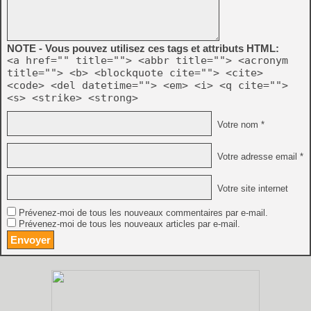
NOTE - Vous pouvez utilisez ces tags et attributs HTML:
<a href="" title=""> <abbr title=""> <acronym
title=""> <b> <blockquote cite=""> <cite>
<code> <del datetime=""> <em> <i> <q cite="">
<s> <strike> <strong>
Votre nom *
Votre adresse email *
Votre site internet
Prévenez-moi de tous les nouveaux commentaires par e-mail.
Prévenez-moi de tous les nouveaux articles par e-mail.