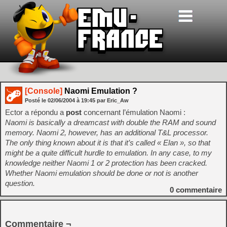
[Console]
Naomi Emulation ?
Posté le
02/06/2004
à
19:45
par Eric_Aw
Ector a répondu a
post
concernant l’émulation Naomi :
Naomi is basically a dreamcast with double the RAM and sound
memory. Naomi 2, however, has an additional T&L processor.
The only thing known about it is that it’s called « Elan », so that
might be a quite difficult hurdle to emulation. In any case, to my
knowledge neither Naomi 1 or 2 protection has been cracked.
Whether Naomi emulation should be done or not is another
question.
0
commentaire
Commentaire ¬