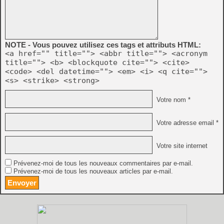
NOTE - Vous pouvez utilisez ces tags et attributs HTML:
<a href="" title=""> <abbr title=""> <acronym
title=""> <b> <blockquote cite=""> <cite>
<code> <del datetime=""> <em> <i> <q cite="">
<s> <strike> <strong>
Votre nom *
Votre adresse email *
Votre site internet
Prévenez-moi de tous les nouveaux commentaires par e-mail.
Prévenez-moi de tous les nouveaux articles par e-mail.