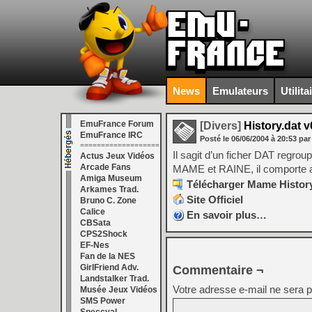
News
Emulateurs
Utilita
EmuFrance Forum
[Divers]
History.dat v
EmuFrance IRC
Posté le
06/06/2004
à
20:53
par
===================
Il sagit d’un ficher DAT regrou
Actus Jeux Vidéos
Arcade Fans
MAME et RAINE, il comporte au
Amiga Museum
Télécharger Mame History
Arkames Trad.
Site Officiel
Bruno C. Zone
Calice
En savoir plus…
CBSata
CPS2Shock
EF-Nes
Fan de la NES
GirlFriend Adv.
Commentaire ¬
Landstalker Trad.
Votre adresse e-mail ne sera p
Musée Jeux Vidéos
SMS Power