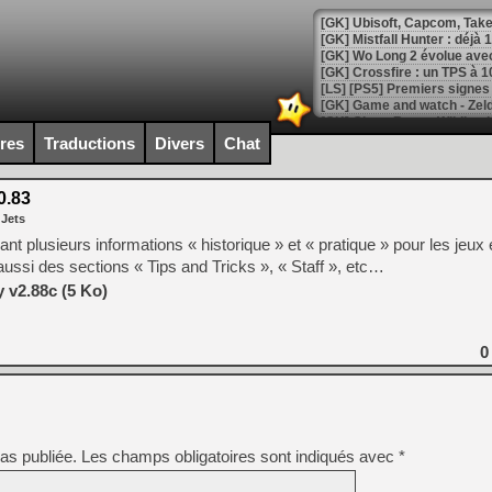
[GK] Mistfall Hunter : déjà 
[GK] Wo Long 2 évolue avec
[GK] Crossfire : un TPS à 100
[LS] [PS5] Premiers signes 
ires
Traductions
Divers
Chat
0.83
[Mo5] DOOM arrive en cart
 Jets
[GK] Bethesda fête les 30 
[GK] Roblox : l'action en B
pant plusieurs informations « historique » et « pratique » pour les jeu
ssi des sections « Tips and Tricks », « Staff », etc…
[GK] Agenda - GeForce NOW
 v2.88c (5 Ko)
[GK] Devolver Digital en a 
0
[LS] [PS5] ps5-y2jb-autolo
[GK] Pourquoi Marvel Tokon 
[GK] Test : Restory : Chill
[GK] GTA 6 : Rockstar Games
[GK] Hot Wheels Infinite Rus
[GK] Mémoire cash - Secret 
as publiée.
Les champs obligatoires sont indiqués avec
*
[GK] Résultats Nintendo : 