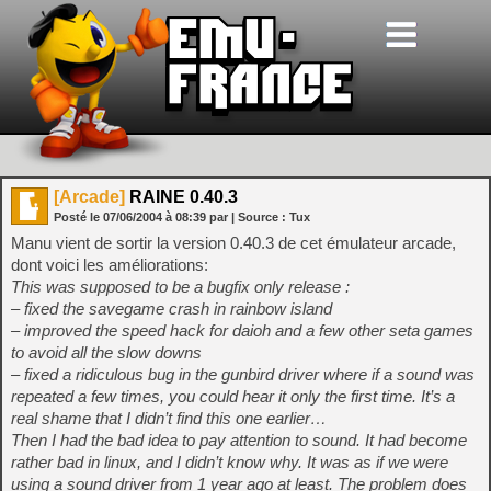
[Arcade]
RAINE 0.40.3
Posté le
07/06/2004
à
08:39
par
| Source :
Tux
Manu vient de sortir la version 0.40.3 de cet émulateur arcade,
dont voici les améliorations:
This was supposed to be a bugfix only release :
– fixed the savegame crash in rainbow island
– improved the speed hack for daioh and a few other seta games
to avoid all the slow downs
– fixed a ridiculous bug in the gunbird driver where if a sound was
repeated a few times, you could hear it only the first time. It’s a
real shame that I didn’t find this one earlier…
Then I had the bad idea to pay attention to sound. It had become
rather bad in linux, and I didn’t know why. It was as if we were
using a sound driver from 1 year ago at least. The problem does