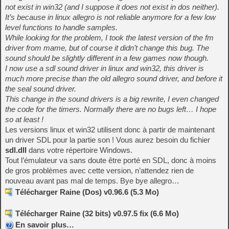
not exist in win32 (and I suppose it does not exist in dos neither).
It’s because in linux allegro is not reliable anymore for a few low
level functions to handle samples.
While looking for the problem, I took the latest version of the fm
driver from mame, but of course it didn’t change this bug. The
sound should be slightly different in a few games now though.
I now use a sdl sound driver in linux and win32, this driver is
much more precise than the old allegro sound driver, and before it
the seal sound driver.
This change in the sound drivers is a big rewrite, I even changed
the code for the timers. Normally there are no bugs left… I hope
so at least !
Les versions linux et win32 utilisent donc à partir de maintenant
un driver SDL pour la partie son ! Vous aurez besoin du fichier
sdl.dll
dans votre répertoire Windows.
Tout l’émulateur va sans doute être porté en SDL, donc à moins
de gros problèmes avec cette version, n’attendez rien de
nouveau avant pas mal de temps. Bye bye allegro…
Télécharger Raine (Dos) v0.96.6 (5.3 Mo)
Télécharger Raine (32 bits) v0.97.5 fix (6.6 Mo)
En savoir plus…