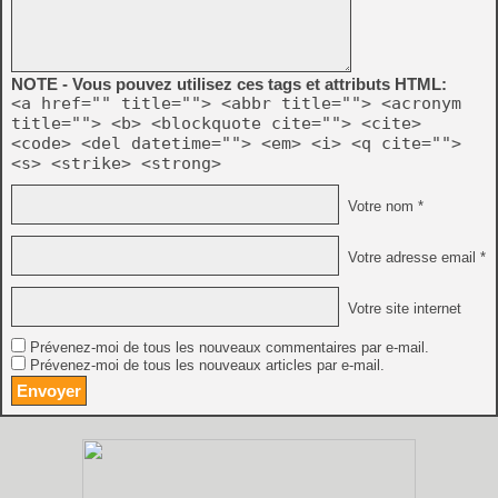
NOTE - Vous pouvez utilisez ces tags et attributs HTML:
<a href="" title=""> <abbr title=""> <acronym
title=""> <b> <blockquote cite=""> <cite>
<code> <del datetime=""> <em> <i> <q cite="">
<s> <strike> <strong>
Votre nom *
Votre adresse email *
Votre site internet
Prévenez-moi de tous les nouveaux commentaires par e-mail.
Prévenez-moi de tous les nouveaux articles par e-mail.