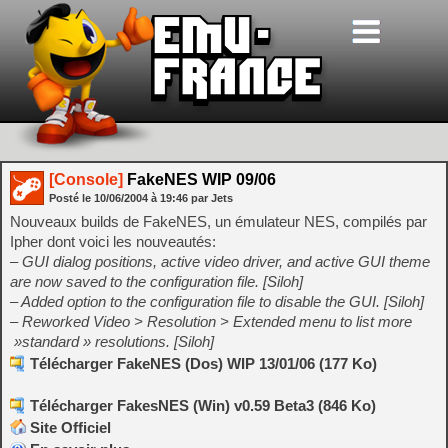
[Console]
FakeNES WIP 09/06
Posté le
10/06/2004
à
19:46
par Jets
Nouveaux builds de FakeNES, un émulateur NES, compilés par
Ipher dont voici les nouveautés:
– GUI dialog positions, active video driver, and active GUI theme
are now saved to the configuration file. [Siloh]
– Added option to the configuration file to disable the GUI. [Siloh]
– Reworked Video > Resolution > Extended menu to list more
»standard » resolutions. [Siloh]
Télécharger FakeNES (Dos) WIP 13/01/06 (177 Ko)
Télécharger FakesNES (Win) v0.59 Beta3 (846 Ko)
Site Officiel