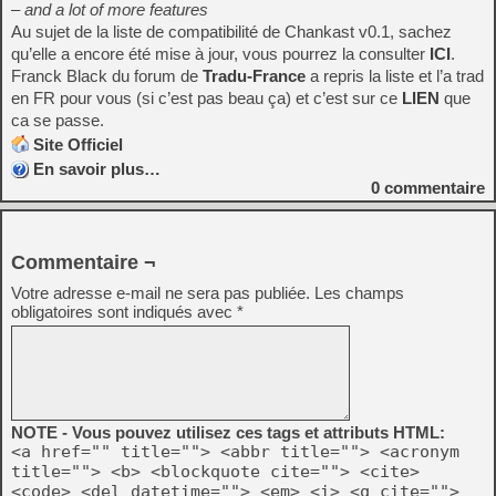
– and a lot of more features
Au sujet de la liste de compatibilité de Chankast v0.1, sachez
qu’elle a encore été mise à jour, vous pourrez la consulter
ICI
.
Franck Black du forum de
Tradu-France
a repris la liste et l’a trad
en FR pour vous (si c’est pas beau ça) et c’est sur ce
LIEN
que
ca se passe.
Site Officiel
En savoir plus…
0
commentaire
Commentaire ¬
Votre adresse e-mail ne sera pas publiée.
Les champs
obligatoires sont indiqués avec
*
NOTE - Vous pouvez utilisez ces tags et attributs HTML:
<a href="" title=""> <abbr title=""> <acronym
title=""> <b> <blockquote cite=""> <cite>
<code> <del datetime=""> <em> <i> <q cite="">