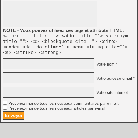
NOTE - Vous pouvez utilisez ces tags et attributs HTML:
<a href="" title=""> <abbr title=""> <acronym
title=""> <b> <blockquote cite=""> <cite>
<code> <del datetime=""> <em> <i> <q cite="">
<s> <strike> <strong>
Votre nom *
Votre adresse email *
Votre site internet
Prévenez-moi de tous les nouveaux commentaires par e-mail.
Prévenez-moi de tous les nouveaux articles par e-mail.