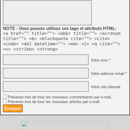
NOTE - Vous pouvez utilisez ces tags et attributs HTML:
<a href="" title=""> <abbr title=""> <acronym
title=""> <b> <blockquote cite=""> <cite>
<code> <del datetime=""> <em> <i> <q cite="">
<s> <strike> <strong>
Votre nom *
Votre adresse email *
Votre site internet
Prévenez-moi de tous les nouveaux commentaires par e-mail.
Prévenez-moi de tous les nouveaux articles par e-mail.