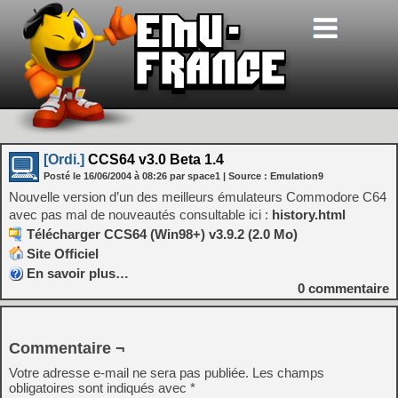
[Ordi.]
CCS64 v3.0 Beta 1.4
Posté le
16/06/2004
à
08:26
par space1
| Source :
Emulation9
Nouvelle version d’un des meilleurs émulateurs Commodore C64
avec pas mal de nouveautés consultable ici :
history.html
Télécharger CCS64 (Win98+) v3.9.2 (2.0 Mo)
Site Officiel
En savoir plus…
0
commentaire
Commentaire ¬
Votre adresse e-mail ne sera pas publiée.
Les champs
obligatoires sont indiqués avec
*