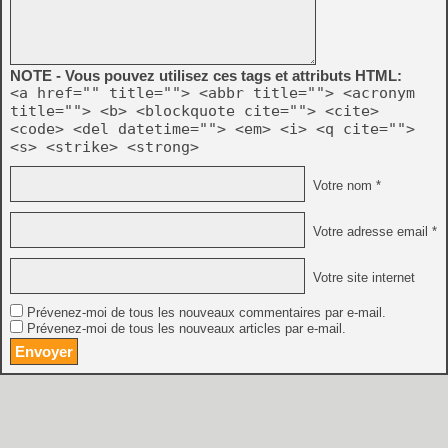
NOTE - Vous pouvez utilisez ces tags et attributs HTML:
<a href="" title=""> <abbr title=""> <acronym
title=""> <b> <blockquote cite=""> <cite>
<code> <del datetime=""> <em> <i> <q cite="">
<s> <strike> <strong>
Votre nom *
Votre adresse email *
Votre site internet
Prévenez-moi de tous les nouveaux commentaires par e-mail.
Prévenez-moi de tous les nouveaux articles par e-mail.