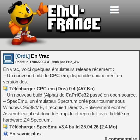
[Ordi.]
En Vrac
Posté le
17/06/2004
à
19:08
par Eric_Aw
En vrac, voici quelques émulateurs releasé récement :
– Un nouveau build de
CPC-em
, disponible uniquement en
version dos.
Télécharger CPC-em (Dos) 0.4 (457 Ko)
– Un nouveau build (Alpha) de
CaPriCe32
passé en open-source.
– SpecEmu, un émulateur Spectrum créé pour tourner sous
Windows 95/98/ME, il recquiert DirectX. Entièrement écrit en
Assembleur, il est donc très rapide et reproduit avec fidélité un
hardware ZX Spectrum.
Télécharger SpecEmu v3.4 build 25.04.26 (2.4 Mo)
En savoir plus…
0
commentaire