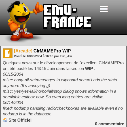
[Arcade]
ClrMAMEPro WIP
Posté le
18/06/2004
à
16:16
par Eric_Aw
Quelques news sur le développement de l’excellent ClrMAMEPro
ont été posté les 14&15 Juin dans la section
WIP
:
06/15/2004
misc: copy-all-setmessages to clipboard doesn’t add the stats
anymore (It’s annoying ;))
misc: yes/yes4all/no/no4all/stop dialog shows information in a
scrollable editbox now. So even long entries are visible.
06/14/2004
fixed: nodump handling radio/checkboxes are available even if no
nodump is in the database
Site Officiel
0
commentaire