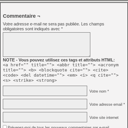
Commentaire ¬
Votre adresse e-mail ne sera pas publiée.
Les champs
obligatoires sont indiqués avec
*
NOTE - Vous pouvez utilisez ces tags et attributs HTML:
<a href="" title=""> <abbr title=""> <acronym
title=""> <b> <blockquote cite=""> <cite>
<code> <del datetime=""> <em> <i> <q cite="">
<s> <strike> <strong>
Votre nom *
Votre adresse email *
Votre site internet
Prévenez-moi de tous les nouveaux commentaires par e-mail.